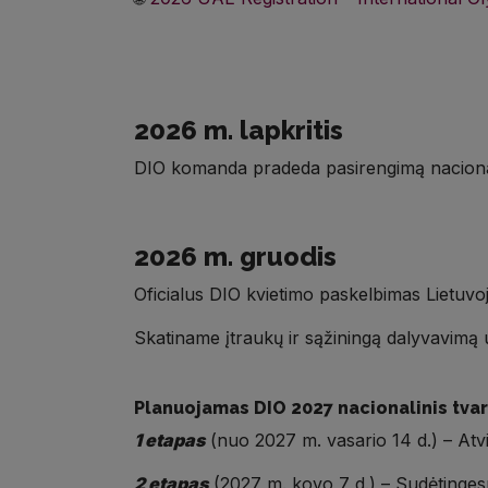
2026 m. lapkritis
DIO komanda pradeda pasirengimą nacional
2026 m. gruodis
Oficialus DIO kvietimo paskelbimas Lietuvoj
Skatiname įtraukų ir sąžiningą dalyvavimą u
Planuojamas DIO 2027 nacionalinis tvar
1 etapas
(nuo 2027 m. vasario 14 d.) – Atvi
2 etapas
(2027 m. kovo 7 d.) – Sudėtingesn