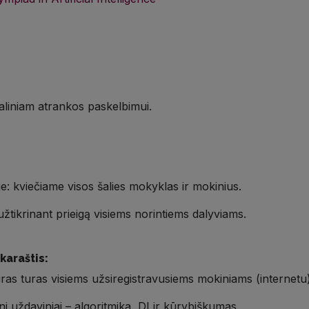
iniam atrankos paskelbimui.
e: kviečiame visos šalies mokyklas ir mokinius.
žtikrinant prieigą visiems norintiems dalyviams.
karaštis:
ras turas visiems užsiregistravusiems mokiniams (internetu
i uždaviniai – algoritmika, DI ir kūrybiškumas