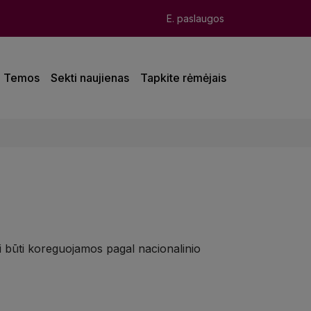
E. paslaugos
Temos
Sekti naujienas
Tapkite rėmėjais
li būti koreguojamos pagal nacionalinio