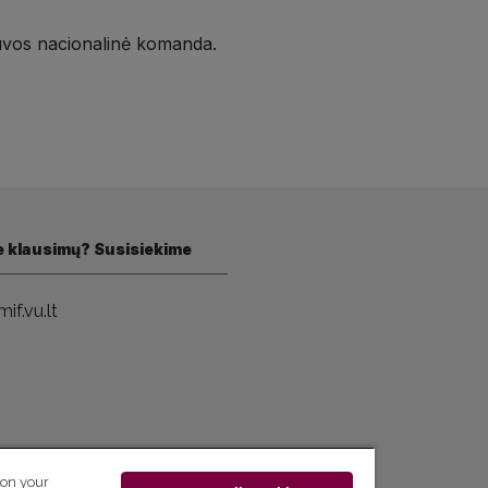
tuvos nacionalinė komanda.
e klausimų? Susisiekime
if.vu.lt
 on your