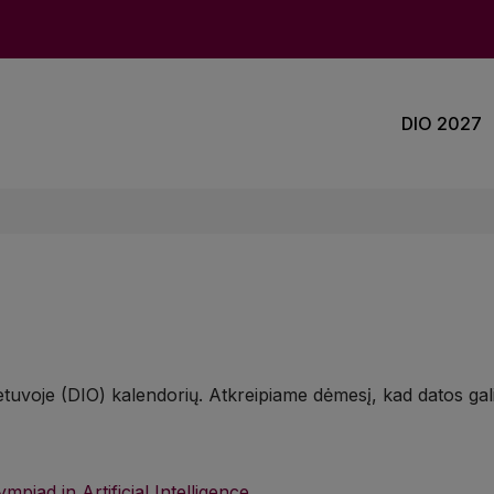
DIO 2027
ietuvoje (DIO) kalendorių. Atkreipiame dėmesį, kad datos ga
piad in Artificial Intelligence