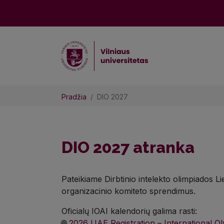
Pradžia
DIO 2027
DIO 2027 atranka
Pateikiame Dirbtinio intelekto olimpiados L
organizacinio komiteto sprendimus.
Oficialų IOAI kalendorių galima rasti:
🌐
2026 UAE Registration – International Olym