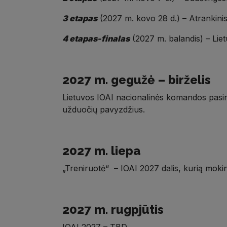
3 etapas
(2027 m. kovo 28 d.) – Atrankinis 
4 etapas-finalas
(2027 m. balandis) – Liet
2027 m. gegužė – birželis
Lietuvos IOAI nacionalinės komandos pasir
užduočių pavyzdžius.
2027 m. liepa
„Treniruotė“ – IOAI 2027 dalis, kurią mokinia
2027 m. rugpjūtis