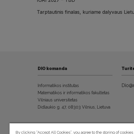
IOAI 2027 – TBD
Tarptautinis finalas, kuriame dalyvaus Lie
DIO komanda
Turit
Dio@m
Informatikos institutas
Matematikos ir informatikos fakultetas
Vilniaus universitetas
Didlaukio g. 47, 08303 Vilnius, Lietuva
By clicking “Accept All Cookies”, you agree to the storing of cookies