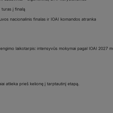
turas į finalą
uvos nacionalinis finalas ir IOAI komandos atranka
engimo laikotarpis: intensyvūs mokymai pagal IOAI 2027 mok
i atlieka prieš kelionę į tarptautinį etapą.